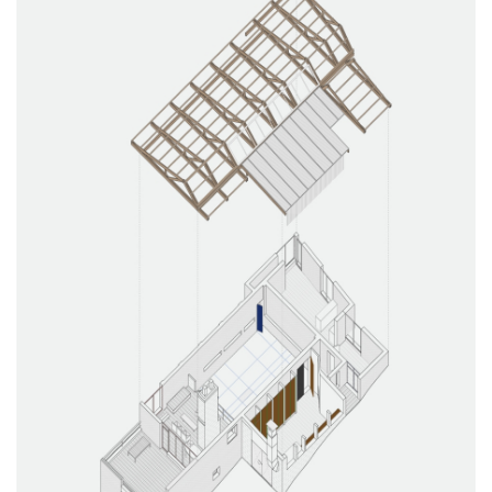
Appartement
Audi de mixage II
Rénovation
Auditorium, studios de post-production
Audi de mixage I
Rénovation
Auditorium, Studio de post-production
Hortus
Enseignement
-
Trois objets
Installation
Retail & hospitality
Banc public
Installation
Retail & hospitality
Croisée
Rénovation
Appartement