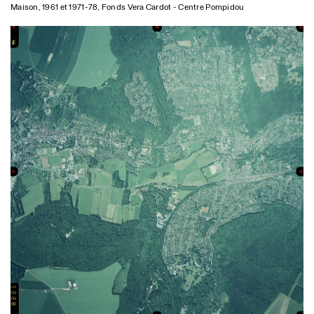
Logements collectifs, Ateliers d’artiste, Ateliers de
Maison, 1961 et 1971-78, Fonds Vera Cardot - Centre Pompidou
l’Ecole Spéciale d’Architecture, Galerie d’art, GHU,
Café, Co-working
Appartement 24 N.C. II
Rénovation
Appartement
Centre de tri Rodier
Réhabilitation
Logements collectifs, Coworking, ERP, Bureau de
poste pour professionnel, Logistique urbaine
Ecole de la Marine
Réhabilitation
Logements collectifs, Logements étudiants, Bureaux,
Activités
Ecole La Rose
Réhabilitation, Extension
Groupe scolaire
Marbeau
Restauration
Appartement
Monge