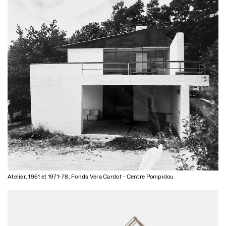
Château de Bussy-Rabutin
Diagnostic patrimonial
Espaces d'accueil des visiteurs
Ferme franc-comtoise
Réhabilitation
Maison
Maison sur jardin
Rénovation, Extension
Maison
Studiolo
Rénovation
Appartement
Une maison en forêt
Restauration, Extension
Maison
Atelier, 1961 et 1971-78, Fonds Vera Cardot - Centre Pompidou
Audi de mixage III
Rénovation
Auditorium, studios de post-production cinéma
Appartement de faubourg
Rénovation