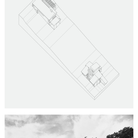
Diagnostic patrimonial, Restauration
Maison, Atelier, Résidence d’artiste
Villa Arpin
Diagnostic Patrimonial
Maison
Vue sur mer
Construction
Maison
Audi de mixage V
Rénovation
Auditorium, Studio de post-production
Jussieu
Mémoire de recherche
-
Maison Bernard
Restauration
Maison
Micro/Macro
Enseignement
-