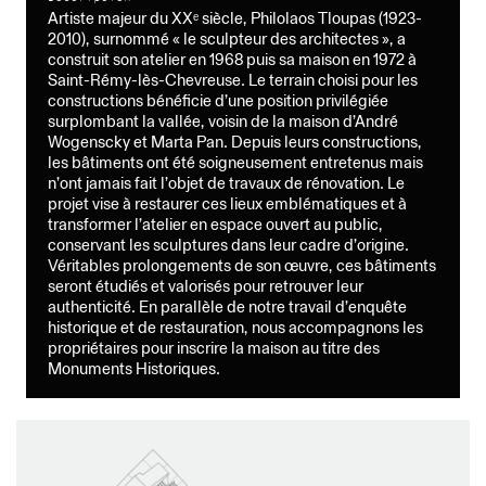
Artiste majeur du XXᵉ siècle, Philolaos Tloupas (1923-
Audi de mixage IV
2010), surnommé « le sculpteur des architectes », a
Rénovation
construit son atelier en 1968 puis sa maison en 1972 à
Auditorium, Studio de post-production
Saint-Rémy-lès-Chevreuse. Le terrain choisi pour les
Grange
constructions bénéficie d’une position privilégiée
surplombant la vallée, voisin de la maison d’André
Réhabilitation
Maison
Wogenscky et Marta Pan. Depuis leurs constructions,
les bâtiments ont été soigneusement entretenus mais
Hôtel
n’ont jamais fait l’objet de travaux de rénovation. Le
Rénovation, Construction
projet vise à restaurer ces lieux emblématiques et à
Hôtel, Spa
transformer l’atelier en espace ouvert au public,
conservant les sculptures dans leur cadre d’origine.
Longère
Véritables prolongements de son œuvre, ces bâtiments
Réhabilitation
seront étudiés et valorisés pour retrouver leur
5 logements sociaux
authenticité. En parallèle de notre travail d’enquête
Objets Trouvés
historique et de restauration, nous accompagnons les
Exposition
propriétaires pour inscrire la maison au titre des
-
Monuments Historiques.
Paulin
Diagnostic patrimonial, Restauration
Maison
Philolaos